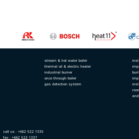
stream & hot water boiler
inst
thermal oil & electric heater
imp
industrial burner
bur
once through boiler
imp
gas detection system
ins
roo
and
call us : +662 522 1335
fax : +662 522 1337